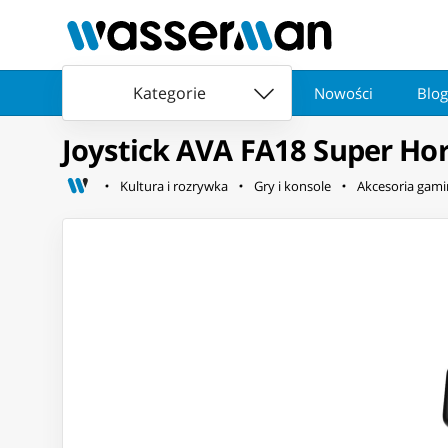
Kategorie
Nowości
Blog
Joystick AVA FA18 Super Horn
Kultura i rozrywka
Gry i konsole
Akcesoria gam