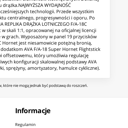
oporu drążka.NAJWYŻSZA WYDAJNOŚĆ
ześniejszych technologii. Przede wszystkim
nktu centralnego, progresywności i oporu. Po
JALNA REPLIKA DRĄŻKA LOTNICZEGO F/A-18C
skali 1:1, opracowanej na oficjalnej licencji
ie w grach. Wyposażony w panel 19 przycisków
8C Hornet jest niesamowicie potężną bronią,
odatkom AVA F/A-18 Super Hornet Flightstick
i offsetowemu, który umożliwia regulację
iwych konfiguracji skalowalnej podstawy AVA
i, sprężyny, amortyzatory, hamulce cykliczne).
ów, które nie mogą jednak być podstawą do roszczeń.
Informacje
Regulamin