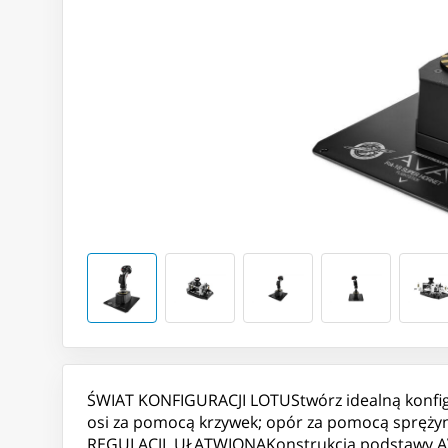
ŚWIAT KONFIGURACJI LOTUStwórz idealną konfig
osi za pomocą krzywek; opór za pomocą spręży
REGULACJI, UŁATWIONAKonstrukcja podstawy AVA