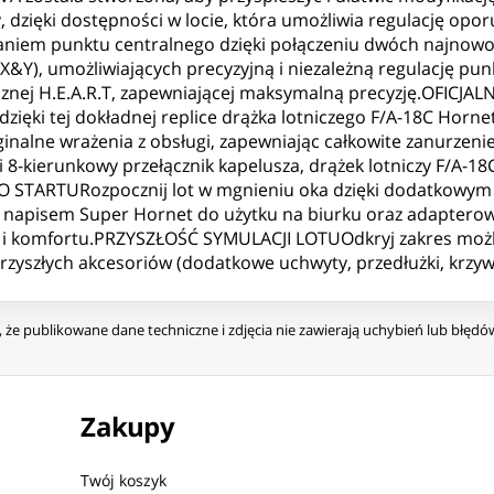
y, dzięki dostępności w locie, która umożliwia regulację 
aniem punktu centralnego dzięki połączeniu dwóch najnowoc
 X&Y), umożliwiających precyzyjną i niezależną regulację pu
tycznej H.E.A.R.T, zapewniającej maksymalną precyzję.OFIC
ki tej dokładnej replice drążka lotniczego F/A-18C Hornet w 
inalne wrażenia z obsługi, zapewniając całkowite zanurzen
 i 8-kierunkowy przełącznik kapelusza, drążek lotniczy F/A-1
STARTURozpocznij lot w mgnieniu oka dzięki dodatkowym d
 napisem Super Hornet do użytku na biurku oraz adapterow
u i komfortu.PRZYSZŁOŚĆ SYMULACJI LOTUOdkryj zakres możl
rzyszłych akcesoriów (dodatkowe uchwyty, przedłużki, krzywk
że publikowane dane techniczne i zdjęcia nie zawierają uchybień lub błęd
Zakupy
Twój koszyk