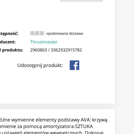
tępność:
spodziewana dostawa
ducent:
Thrustmaster
 produktu:
2960863 /
3362932915782
Udostępnij produkt:
 różne wymienne elementy podstawy AVA: krzywą
tłumienie za pomocą amortyzatora.SZTUKA
ję ustawień elementów wewnętrznych. Dokonaj