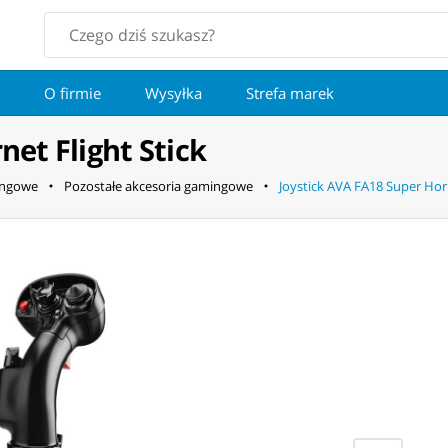
O firmie
Wysyłka
Strefa marek
et Flight Stick
ingowe
Pozostałe akcesoria gamingowe
Joystick AVA FA18 Super Horn