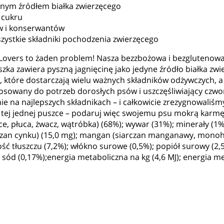
dynym źródłem białka zwierzęcego
 cukru
w i konserwantów
zystkie składniki pochodzenia zwierzęcego
t Lovers to żaden problem! Nasza bezzbożowa i bezgluteno
ka zawiera pyszną jagnięcinę jako jedyne źródło białka zwier
ca, które dostarczają wielu ważnych składników odżywczych, a
sowany do potrzeb dorosłych psów i uszczęśliwiający czwo
e na najlepszych składnikach – i całkowicie zrezygnowaliśm
 tej jednej puszce – podaruj więc swojemu psu mokrą kar
ce, płuca, żwacz, wątróbka) (68%); wywar (31%); minerały (1%
arczan cynku) (15,0 mg); mangan (siarczan manganawy, monoh
ość tłuszczu (7,2%); włókno surowe (0,5%); popiół surowy (2
; sód (0,17%);energia metaboliczna na kg (4,6 MJ); energia me