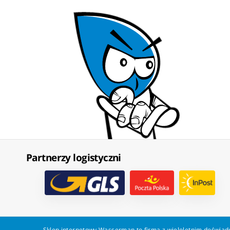
Partnerzy logistyczni
Sklep internetowy Wasserman to firma z wieloletnim doświadc