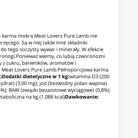
wa karma mokra Meat Lovers Pure Lamb nie
zęcego. Są w niej także inne składniki
 do tego soczysty wywar i minerały. W efekcie
ronogi.Ponieważ wiemy, co lubią czworonożni
y z cukru, barwników, aromatów i
mę Meat Lovers Pure Lamb.Pełnoporcjowa karma
)
Dodatki dietetyczne w 1 kg:
witamina D3 (200
ydrat) (3,00 mg); jod (bezwodny jodan wapnia)
,5%); BAW (związki bezazotowe wyciągowe) (0,8%);
taboliczna na kg (1.088 kcal)
Dawkowanie: