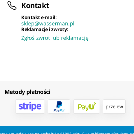
Kontakt
Kontakt e-mail:
sklep@wasserman.pl
Reklamacje i zwroty:
Zgłoś zwrot lub reklamację
Metody płatności
przelew
zeniem, działająca na rynku już od 1996 roku. Swoim klientom oferujemy s