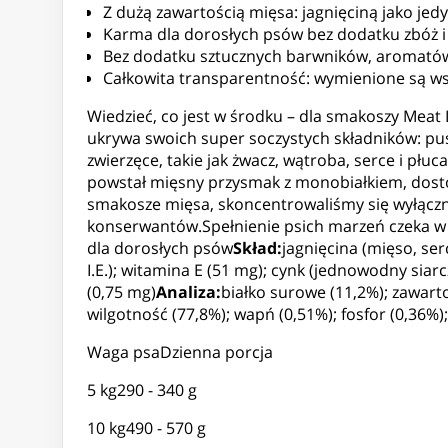
Z dużą zawartością mięsa: jagnięciną jako je
Karma dla dorosłych psów bez dodatku zbóż i
Bez dodatku sztucznych barwników, aromató
Całkowita transparentność: wymienione są ws
Wiedzieć, co jest w środku – dla smakoszy Mea
ukrywa swoich super soczystych składników: pusz
zwierzęce, takie jak żwacz, wątroba, serce i płu
powstał mięsny przysmak z monobiałkiem, dosto
smakosze mięsa, skoncentrowaliśmy się wyłączni
konserwantów.Spełnienie psich marzeń czeka w
dla dorosłych psów
Skład:
jagnięcina (mięso, ser
I.E.); witamina E (51 mg); cynk (jednowodny si
(0,75 mg)
Analiza:
białko surowe (11,2%); zawart
wilgotność (77,8%); wapń (0,51%); fosfor (0,36%)
Waga psaDzienna porcja
5 kg290 - 340 g
10 kg490 - 570 g