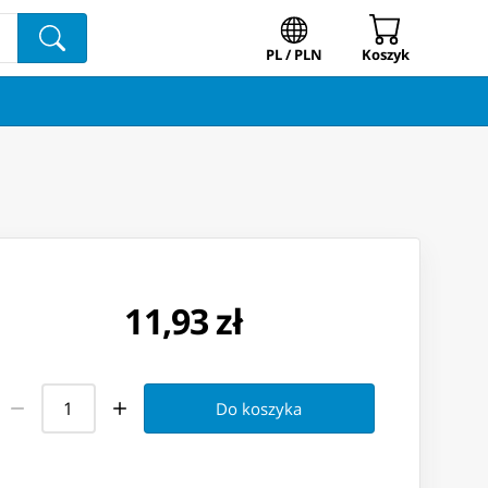
PL / PLN
Koszyk
11,93 zł
Do koszyka