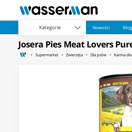
Kategorie
Nowości
Blog
Josera Pies Meat Lovers Pur
Supermarket
Zwierzęta
Dla psów
Karma dl