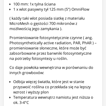
100 mm: 1x tylna ściana
1 x wlot pasywny tył 125 mm (5”) OmniFlow
( każdy taki wlot posiada siatkę z materiału
MicroMesh o gęstości 700 mikronów z
możliwością jego zamykania ).
Promieniowanie fotosyntetycznie czynne ( ang.
Photosynthetically active radiation, PAR, PhAR ) –
promieniowanie słoneczne, które może być
zabsorbowane przez barwniki fotosyntetyczne
na potrzeby fotosyntezy u roślin.
Co daje powłoka wewnętrzna w porównaniu do
innych growboxów:
Odbija więcej światła, które jest w stanie
przyswoić roślina co przekłada się na lepszy
wzrost i wyższy plon
Temperatura wewnątrz namiotu jest niższa o
ok. 3-4°C