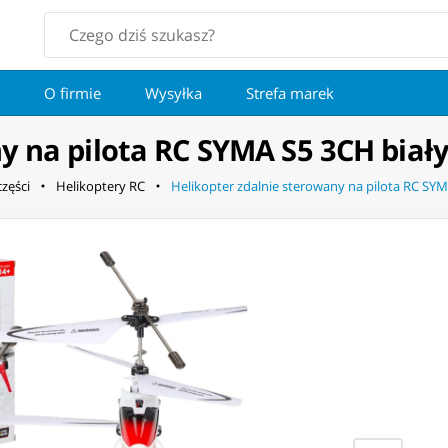
O firmie
Wysyłka
Strefa marek
y na pilota RC SYMA S5 3CH biał
części
Helikoptery RC
Helikopter zdalnie sterowany na pilota RC SYM