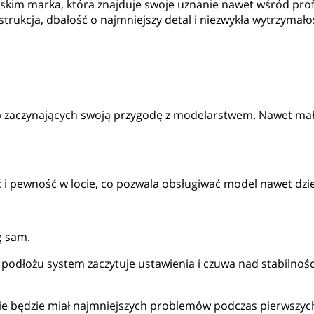
kim marka, która znajduje swoje uznanie nawet wśród pro
rukcja, dbałość o najmniejszy detal i niezwykła wytrzymałoś
 zaczynających swoją przygodę z modelarstwem. Nawet małe 
 i pewność w locie, co pozwala obsługiwać model nawet dzi
ę sam.
 podłożu system zaczytuje ustawienia i czuwa nad stabiln
nie będzie miał najmniejszych problemów podczas pierwszyc