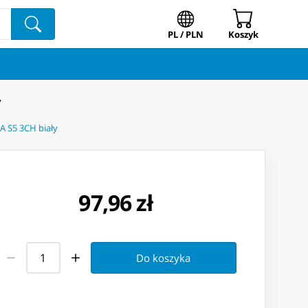
PL / PLN
Koszyk
y
A S5 3CH biały
97,96 zł
Do koszyka