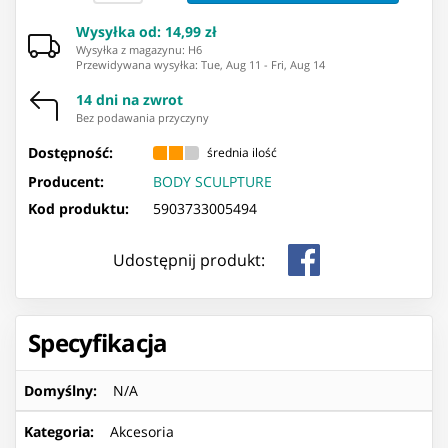
Wysyłka od
:
14,99 zł
Wysyłka z magazynu: ⁨H6⁩
Przewidywana wysyłka
:
Tue, Aug 11
-
Fri, Aug 14
14 dni na zwrot
Bez podawania przyczyny
Dostępność:
średnia ilość
Producent:
BODY SCULPTURE
Kod produktu:
5903733005494
Udostępnij produkt:
Specyfikacja
Domyślny
:
N/A
Kategoria
:
Akcesoria