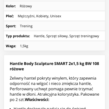
Kolor
:
Różowy
Płeć
:
Mężczyźni, Kobiety, Unisex
Sport
:
Trening
Typ produktu
:
Hantle, Sprzęt siłowy, Sprzęt treningowy
Waga
:
1,5kg
Hantle Body Sculpture SMART 2x1,5 kg BW 108
różowe
Żeliwny hantel pokryty winylem, który zapewnia
odporność na wilgoć i nieco zmiękcza hantle,
Perforowany uchwyt pomaga pewnie trzymać
hantle w dłoni. Atrakcyjna kolorystyka. Pakowane
po 2 szt.
Właściwości:
Hantle doskonale nadają się do ćwiczeń