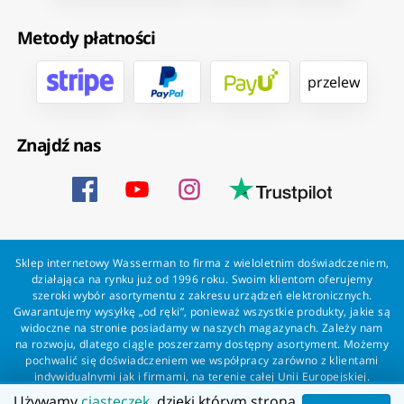
Metody płatności
przelew
Znajdź nas
Sklep internetowy Wasserman to firma z wieloletnim doświadczeniem,
działająca na rynku już od 1996 roku. Swoim klientom oferujemy
szeroki wybór asortymentu z zakresu urządzeń elektronicznych.
Gwarantujemy wysyłkę „od ręki”, ponieważ wszystkie produkty, jakie są
widoczne na stronie posiadamy w naszych magazynach. Zależy nam
na rozwoju, dlatego ciągle poszerzamy dostępny asortyment. Możemy
pochwalić się doświadczeniem we współpracy zarówno z klientami
indywidualnymi jak i firmami, na terenie całej Unii Europejskiej.
Zapewniamy profesjonalną obsługę każdego klienta oraz szybką i
Używamy
ciasteczek
, dzięki którym strona