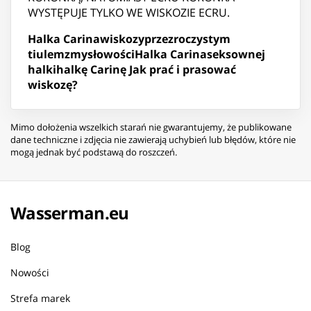
WYSTĘPUJE TYLKO WE WISKOZIE ECRU.
Halka Carina
wiskozy
przezroczystym
tiulem
zmysłowości
Halka Carina
seksownej
halki
halkę Carinę
Jak prać i prasować
wiskozę?
Mimo dołożenia wszelkich starań nie gwarantujemy, że publikowane
dane techniczne i zdjęcia nie zawierają uchybień lub błędów, które nie
mogą jednak być podstawą do roszczeń.
Wasserman.eu
Blog
Nowości
Strefa marek