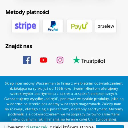
Metody płatności
przelew
Znajdź nas
Sklep internetowy Wasserman to firma z wieloletnim doświadczeniem,
działająca na rynku już od 1996 roku. Swoim klientom oferujemy
szeroki wybór asortymentu z zakresu urządzeń elektronicznych.
Gwarantujemy wysyłkę „od ręki”, ponieważ wszystkie produkty, jakie są
widoczne na stronie posiadamy w naszych magazynach. Zależy nam
na rozwoju, dlatego ciągle poszerzamy dostępny asortyment. Możemy
pochwalić się doświadczeniem we współpracy zarówno z klientami
indywidualnymi jak i firmami, na terenie całej Unii Europejskiej.
Zapewniamy profesjonalną obsługę każdego klienta oraz szybką i
Używamy
ciasteczek
, dzięki którym strona