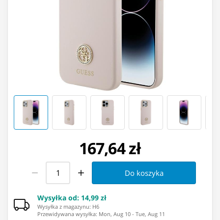
167,64 zł
Do koszyka
Wysyłka od
:
14,99 zł
Wysyłka z magazynu: ⁨H6⁩
Przewidywana wysyłka
:
Mon, Aug 10
-
Tue, Aug 11