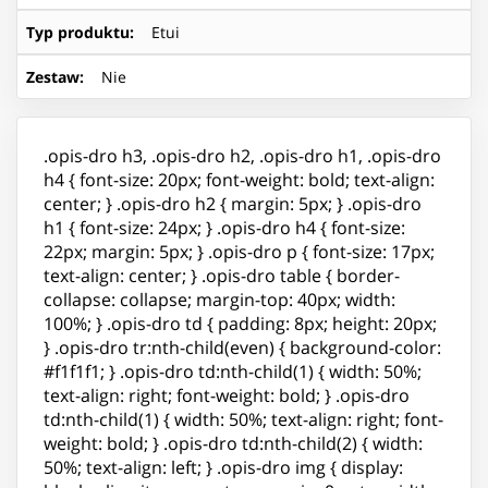
Typ produktu
:
Etui
Zestaw
:
Nie
.opis-dro h3, .opis-dro h2, .opis-dro h1, .opis-dro
h4 { font-size: 20px; font-weight: bold; text-align:
center; } .opis-dro h2 { margin: 5px; } .opis-dro
h1 { font-size: 24px; } .opis-dro h4 { font-size:
22px; margin: 5px; } .opis-dro p { font-size: 17px;
text-align: center; } .opis-dro table { border-
collapse: collapse; margin-top: 40px; width:
100%; } .opis-dro td { padding: 8px; height: 20px;
} .opis-dro tr:nth-child(even) { background-color:
#f1f1f1; } .opis-dro td:nth-child(1) { width: 50%;
text-align: right; font-weight: bold; } .opis-dro
td:nth-child(1) { width: 50%; text-align: right; font-
weight: bold; } .opis-dro td:nth-child(2) { width:
50%; text-align: left; } .opis-dro img { display: