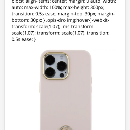
block; align-items: center; margin: 0 auto; width:
auto; max-width: 100%; max-height: 300px;
transition: 0.5s ease; margin-top: 30px; margin-
bottom: 30px; } .opis-dro img:hover{ -webkit-
transform: scale(1.07); -ms-transform:
scale(1.07); transform: scale(1.07); transition:
0.5s ease; }