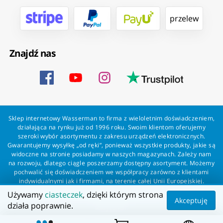
przelew
Znajdź nas
Sklep internetowy Wasserman to firma z wieloletnim doświadczeniem,
działająca na rynku już od 1996 roku. Swoim klientom oferujemy
szeroki wybór asortymentu z zakresu urządzeń elektronicznych.
Gwarantujemy wysyłkę „od ręki”, ponieważ wszystkie produkty, jakie są
widoczne na stronie posiadamy w naszych magazynach. Zależy nam
na rozwoju, dlatego ciągle poszerzamy dostępny asortyment. Możemy
pochwalić się doświadczeniem we współpracy zarówno z klientami
indywidualnymi jak i firmami, na terenie całej Unii Europejskiej.
Zapewniamy profesjonalną obsługę każdego klienta oraz szybką i
Używamy
ciasteczek
, dzięki którym strona
bezproblemową realizację zamówień. Wasserman - wszystko dla
Akceptuję
działa poprawnie.
wszystkich!