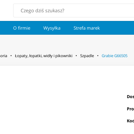
O firmie
Wysyłka
Strefa marek
oria
Łopaty, łopatki, widły i pikowniki
Szpadle
Grabie G66505
Dos
Pro
Kod