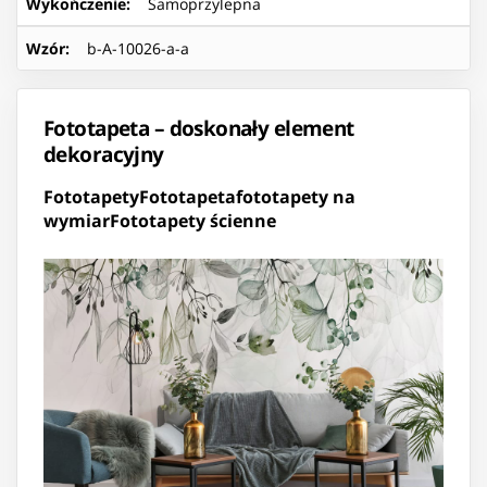
Wykończenie
:
Samoprzylepna
Wzór
:
b-A-10026-a-a
Fototapeta – doskonały element
dekoracyjny
Fototapety
Fototapeta
fototapety na
wymiar
Fototapety ścienne