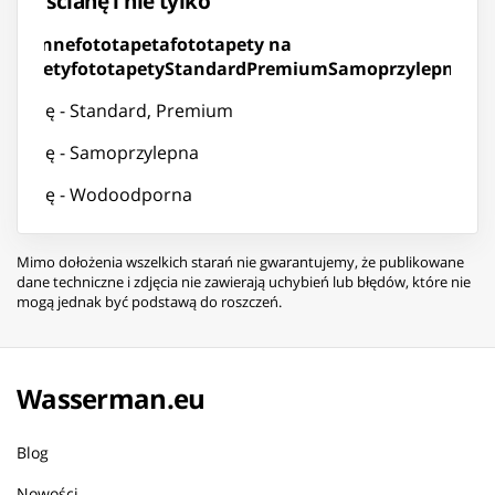
y na ścianę i nie tylko
 ścienne
fototapeta
fototapety na
totapety
fototapety
Standard
Premium
Samoprzylepną
Wo
strukcję - Standard, Premium
strukcję - Samoprzylepna
strukcję - Wodoodporna
Mimo dołożenia wszelkich starań nie gwarantujemy, że publikowane
dane techniczne i zdjęcia nie zawierają uchybień lub błędów, które nie
mogą jednak być podstawą do roszczeń.
Wasserman.eu
Blog
Nowości