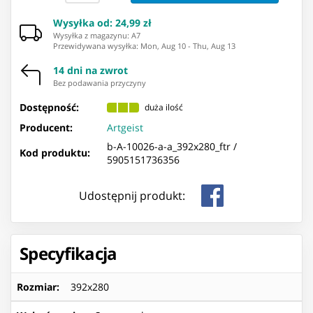
Wysyłka od
:
24,99 zł
Wysyłka z magazynu: ⁨A7⁩
Przewidywana wysyłka
:
Mon, Aug 10
-
Thu, Aug 13
14 dni na zwrot
Bez podawania przyczyny
Dostępność:
duża ilość
Producent:
Artgeist
b-A-10026-a-a_392x280_ftr /
Kod produktu:
5905151736356
Udostępnij produkt:
Specyfikacja
Rozmiar
:
392x280