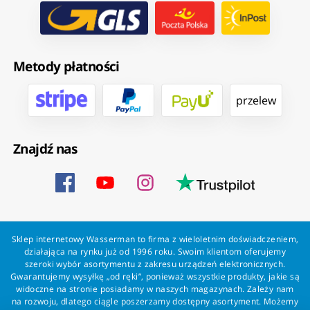
Metody płatności
przelew
Znajdź nas
Sklep internetowy Wasserman to firma z wieloletnim doświadczeniem,
działająca na rynku już od 1996 roku. Swoim klientom oferujemy
szeroki wybór asortymentu z zakresu urządzeń elektronicznych.
Gwarantujemy wysyłkę „od ręki”, ponieważ wszystkie produkty, jakie są
widoczne na stronie posiadamy w naszych magazynach. Zależy nam
na rozwoju, dlatego ciągle poszerzamy dostępny asortyment. Możemy