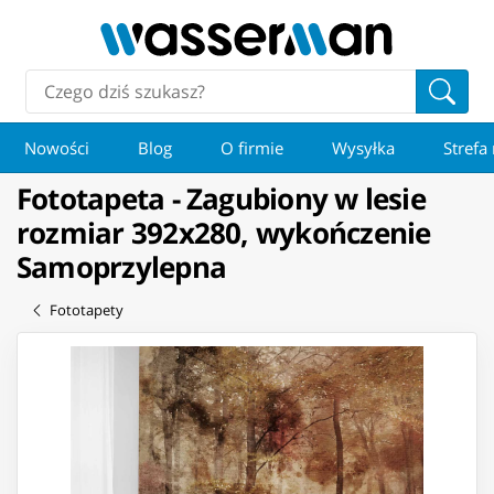
Nowości
Blog
O firmie
Wysyłka
Strefa
Fototapeta - Zagubiony w lesie
rozmiar 392x280, wykończenie
Samoprzylepna
Fototapety