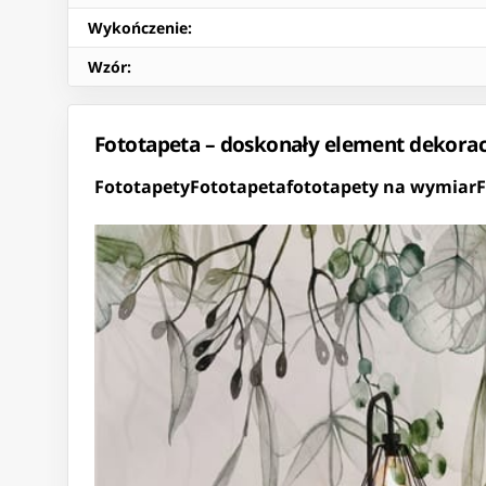
Wykończenie
:
Wzór
:
Fototapeta – doskonały element dekora
Fototapety
Fototapeta
fototapety na wymiar
F