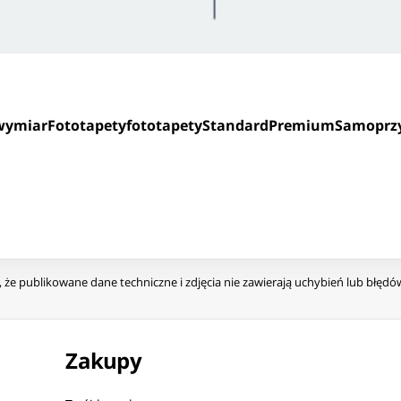
 wymiar
Fototapety
fototapety
Standard
Premium
Samoprz
że publikowane dane techniczne i zdjęcia nie zawierają uchybień lub błęd
Zakupy