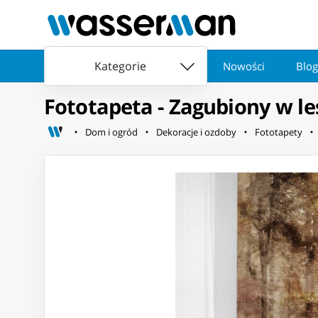
Kategorie
Nowości
Blog
Fototapeta - Zagubiony w l
Dom i ogród
Dekoracje i ozdoby
Fototapety