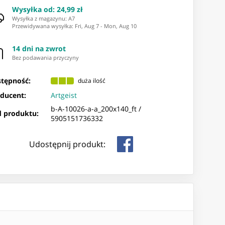
Wysyłka od
:
24,99 zł
Wysyłka z magazynu: ⁨A7⁩
Przewidywana wysyłka
:
Fri, Aug 7
-
Mon, Aug 10
14 dni na zwrot
Bez podawania przyczyny
tępność:
duża ilość
ducent:
Artgeist
b-A-10026-a-a_200x140_ft /
 produktu:
5905151736332
Udostępnij produkt: