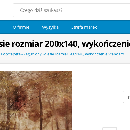
O firmie
Wysyłka
Strefa marek
esie rozmiar 200x140, wykończen
Fototapeta - Zagubiony w lesie rozmiar 200x140, wykończenie Standard