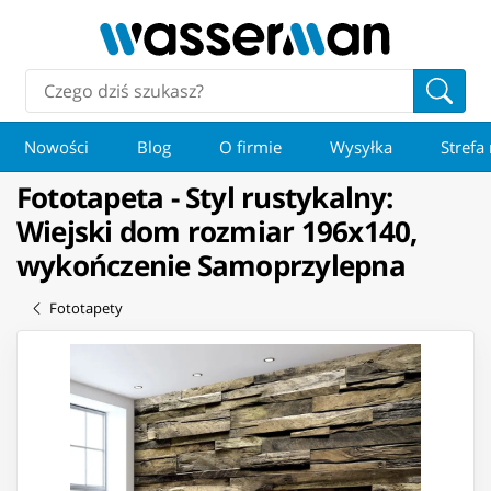
Nowości
Blog
O firmie
Wysyłka
Strefa
Fototapeta - Styl rustykalny:
Wiejski dom rozmiar 196x140,
wykończenie Samoprzylepna
Fototapety