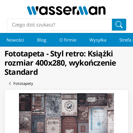
Nowości
Blog
O firmie
Wysyłka
Strefa
Fototapeta - Styl retro: Książki
rozmiar 400x280, wykończenie
Standard
Fototapety