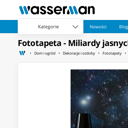
Kategorie
Nowości
Blog
Fototapeta - Miliardy jasn
Dom i ogród
Dekoracje i ozdoby
Fototapety