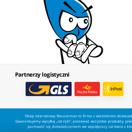
Partnerzy logistyczni
Sklep internetowy Wasserman to firma z wieloletnim doświadc
Gwarantujemy wysyłkę „od ręki”, ponieważ wszystkie produkty, ja
pochwalić się doświadczeniem we współpracy zarówno z klien