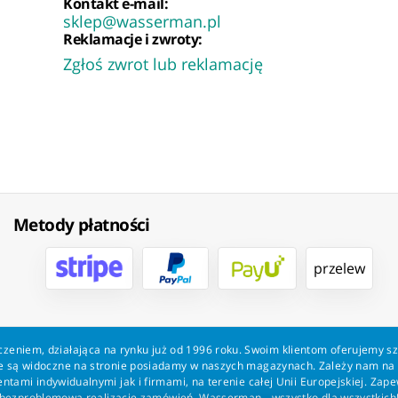
Kontakt e-mail:
sklep@wasserman.pl
Reklamacje i zwroty:
Zgłoś zwrot lub reklamację
Metody płatności
przelew
zeniem, działająca na rynku już od 1996 roku. Swoim klientom oferujemy s
kie są widoczne na stronie posiadamy w naszych magazynach. Zależy nam n
tami indywidualnymi jak i firmami, na terenie całej Unii Europejskiej. Zap
bezproblemową realizację zamówień. Wasserman - wszystko dla wszystkich