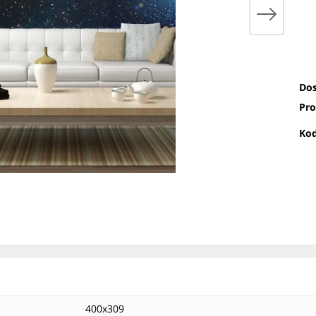
Dos
Pro
Kod
400x309