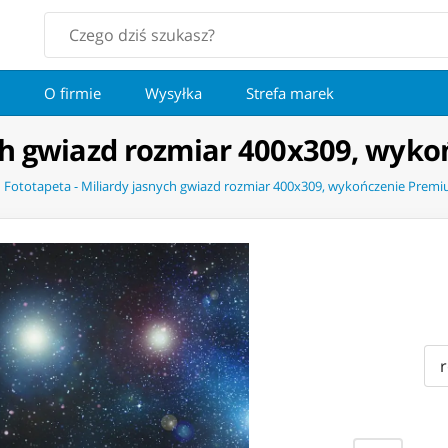
O firmie
Wysyłka
Strefa marek
ych gwiazd rozmiar 400x309, wyk
Fototapeta - Miliardy jasnych gwiazd rozmiar 400x309, wykończenie Prem