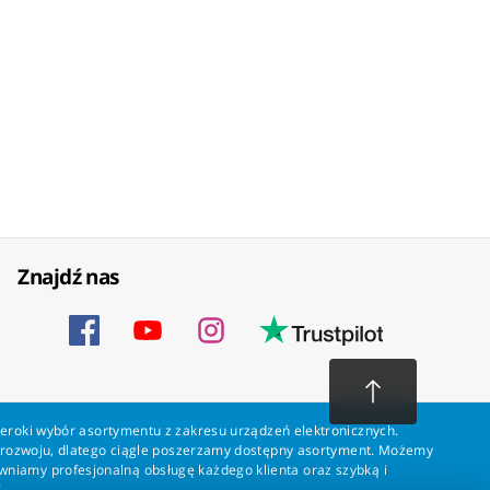
Znajdź nas
zeroki wybór asortymentu z zakresu urządzeń elektronicznych.
a rozwoju, dlatego ciągle poszerzamy dostępny asortyment. Możemy
ewniamy profesjonalną obsługę każdego klienta oraz szybką i
!