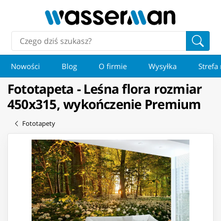
Nowości
Blog
O firmie
Wysyłka
Strefa
Fototapeta - Leśna flora rozmiar
450x315, wykończenie Premium
Fototapety