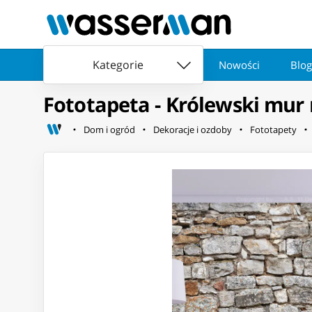
Kategorie
Nowości
Blog
Fototapeta - Królewski mur
Dom i ogród
Dekoracje i ozdoby
Fototapety