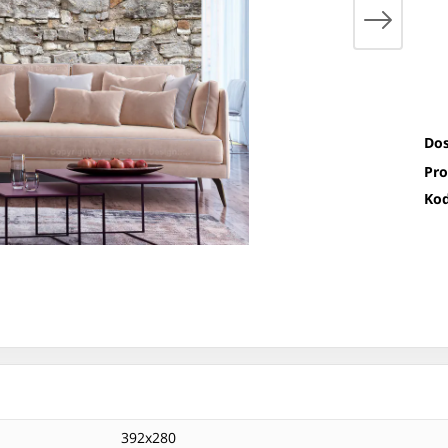
Dos
Pro
Kod
392x280