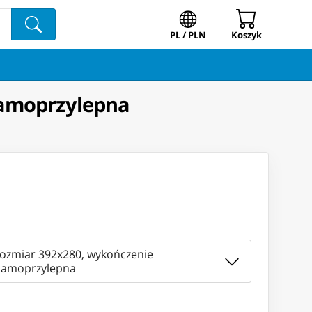
PL / PLN
Koszyk
Samoprzylepna
rozmiar 392x280, wykończenie
Samoprzylepna