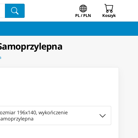
PL / PLN
Koszyk
 Samoprzylepna
a
rozmiar 196x140, wykończenie
Samoprzylepna