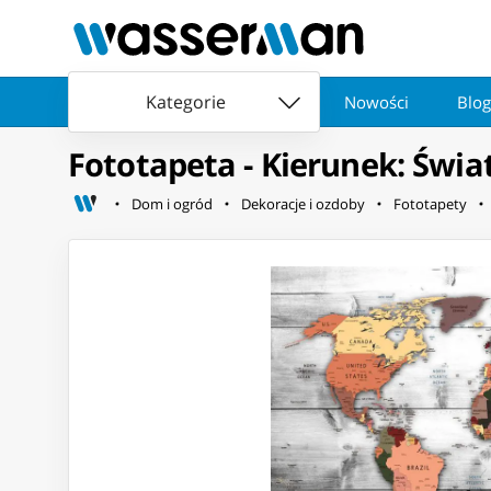
Kategorie
Nowości
Blog
Fototapeta - Kierunek: Świ
Dom i ogród
Dekoracje i ozdoby
Fototapety