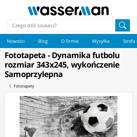
Nowości
Blog
O firmie
Wysyłka
Strefa
Fototapeta - Dynamika futbolu
rozmiar 343x245, wykończenie
Samoprzylepna
Fototapety