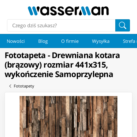
Nowości
Blog
O firmie
Wysyłka
Strefa
Fototapeta - Drewniana kotara
(brązowy) rozmiar 441x315,
wykończenie Samoprzylepna
Fototapety