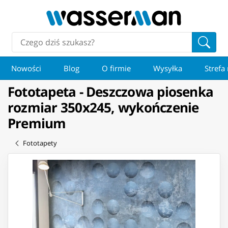
Nowości
Blog
O firmie
Wysyłka
Strefa
Fototapeta - Deszczowa piosenka
rozmiar 350x245, wykończenie
Premium
Fototapety