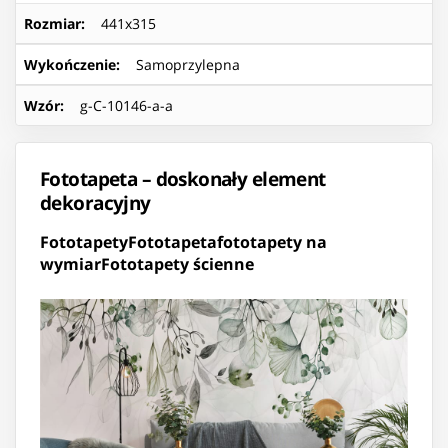
Rozmiar
:
441x315
Wykończenie
:
Samoprzylepna
Wzór
:
g-C-10146-a-a
Fototapeta – doskonały element
dekoracyjny
Fototapety
Fototapeta
fototapety na
wymiar
Fototapety ścienne