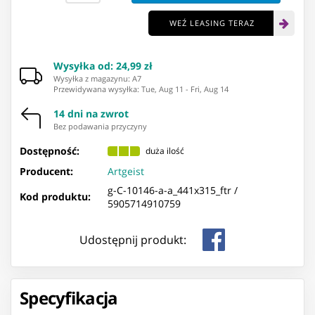
WEŹ LEASING TERAZ
Wysyłka od
:
24,99 zł
Wysyłka z magazynu: ⁨A7⁩
Przewidywana wysyłka
:
Tue, Aug 11
-
Fri, Aug 14
14 dni na zwrot
Bez podawania przyczyny
Dostępność:
duża ilość
Producent:
Artgeist
g-C-10146-a-a_441x315_ftr /
Kod produktu:
5905714910759
Udostępnij produkt:
Specyfikacja