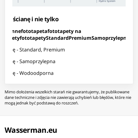
y na ścianę i nie tylko
 ścienne
fototapeta
fototapety na
totapety
fototapety
Standard
Premium
Samoprzylepną
Wo
strukcję - Standard, Premium
strukcję - Samoprzylepna
strukcję - Wodoodporna
Mimo dołożenia wszelkich starań nie gwarantujemy, że publikowane
dane techniczne i zdjęcia nie zawierają uchybień lub błędów, które nie
mogą jednak być podstawą do roszczeń.
Wasserman.eu