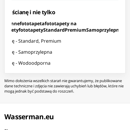
y na ścianę i nie tylko
 ścienne
fototapeta
fototapety na
totapety
fototapety
Standard
Premium
Samoprzylepną
Wo
strukcję - Standard, Premium
strukcję - Samoprzylepna
strukcję - Wodoodporna
Mimo dołożenia wszelkich starań nie gwarantujemy, że publikowane
dane techniczne i zdjęcia nie zawierają uchybień lub błędów, które nie
mogą jednak być podstawą do roszczeń.
Wasserman.eu