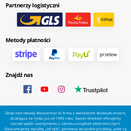
Partnerzy logistyczni
Metody płatności
przelew
Znajdź nas
Sklep internetowy Wasserman to firma z wieloletnim doświadczeniem,
działająca na rynku już od 1996 roku. Swoim klientom oferujemy
szeroki wybór asortymentu z zakresu urządzeń elektronicznych.
Gwarantujemy wysyłkę „od ręki”, ponieważ wszystkie produkty, jakie są