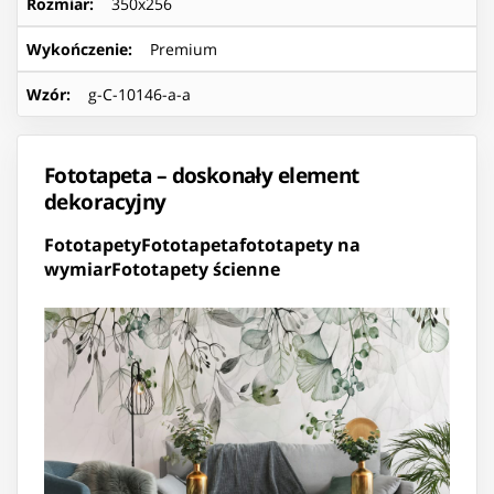
Rozmiar
:
350x256
Wykończenie
:
Premium
Wzór
:
g-C-10146-a-a
Fototapeta – doskonały element
dekoracyjny
Fototapety
Fototapeta
fototapety na
wymiar
Fototapety ścienne