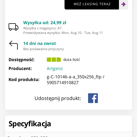
WEŹ LEASING TERAZ
Wysyłka od
:
24,99 zł
Wysyłka z magazynu: ⁨A7⁩
Przewidywana wysyłka
:
Mon, Aug 10
-
Tue, Aug 11
14 dni na zwrot
Bez podawania przyczyny
Dostępność:
duża ilość
Producent:
Artgeist
g-C-10146-a-a_350x256_ftp /
Kod produktu:
5905714910827
Udostępnij produkt:
Specyfikacja