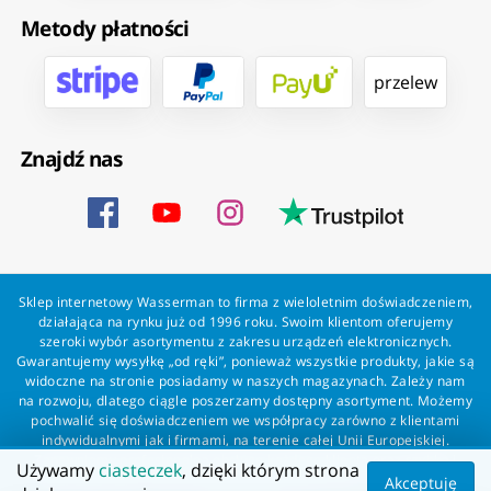
Metody płatności
przelew
Znajdź nas
Sklep internetowy Wasserman to firma z wieloletnim doświadczeniem,
działająca na rynku już od 1996 roku. Swoim klientom oferujemy
szeroki wybór asortymentu z zakresu urządzeń elektronicznych.
Gwarantujemy wysyłkę „od ręki”, ponieważ wszystkie produkty, jakie są
widoczne na stronie posiadamy w naszych magazynach. Zależy nam
na rozwoju, dlatego ciągle poszerzamy dostępny asortyment. Możemy
pochwalić się doświadczeniem we współpracy zarówno z klientami
indywidualnymi jak i firmami, na terenie całej Unii Europejskiej.
Zapewniamy profesjonalną obsługę każdego klienta oraz szybką i
Używamy
ciasteczek
, dzięki którym strona
bezproblemową realizację zamówień. Wasserman - wszystko dla
Akceptuję