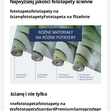
Najwyższej jakości fototapety ścienne
fototapeta
fototapety na
ścianę
fototapety
Fototapeta na flizelinie
y na ścianę i nie tylko
 ścienne
fototapeta
fototapety na
totapety
fototapety
Standard
Premium
Samoprzylepną
Wo