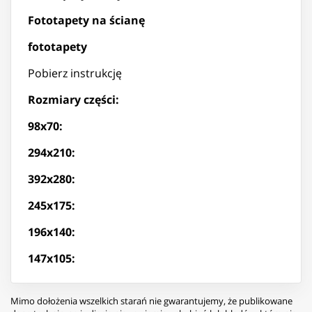
Fototapety na ścianę
fototapety
Pobierz instrukcję
Rozmiary części:
98x70:
294x210:
392x280:
245x175:
196x140:
147x105:
Mimo dołożenia wszelkich starań nie gwarantujemy, że publikowane