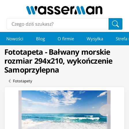
Nowości
Blog
O firmie
Wysyłka
Strefa
Fototapeta - Bałwany morskie
rozmiar 294x210, wykończenie
Samoprzylepna
Fototapety