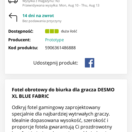
Wysyłka z magazynu: ⁨N3⁩
Przewidywana wysyłka
:
Mon, Aug 10
-
Thu, Aug 13
14 dni na zwrot
Bez podawania przyczyny
Dostępność:
duża ilość
Producent:
Prototype
Kod produktu:
5906361486888
Udostępnij produkt:
Fotel obrotowy do biurka
dla gracza DESM
O
XL BLUE FABRIC
Odkryj fotel gamingowy zaprojektowany
specjalnie dla najbardziej wytrwałych graczy.
Idealnie dopasowana wysokość, szerokość i
proporcje fotela gwarantują Ci prozdrowotny