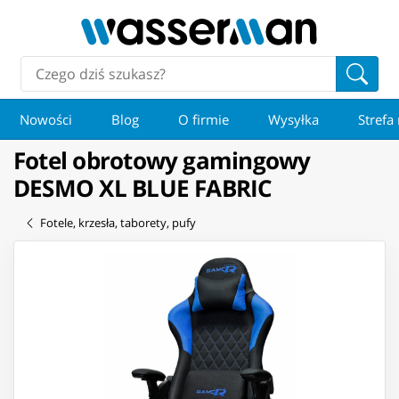
Nowości
Blog
O firmie
Wysyłka
Strefa
Fotel obrotowy gamingowy
DESMO XL BLUE FABRIC
Fotele, krzesła, taborety, pufy