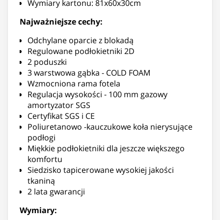
Wymiary kartonu: 81x60x30cm
Najważniejsze cechy:
Odchylane oparcie z blokadą
Regulowane podłokietniki 2D
2 poduszki
3 warstwowa gąbka - COLD FOAM
Wzmocniona rama fotela
Regulacja wysokości - 100 mm gazowy
amortyzator SGS
Certyfikat SGS i CE
Poliuretanowo -kauczukowe koła nierysujące
podłogi
Miękkie podłokietniki dla jeszcze większego
komfortu
Siedzisko tapicerowane wysokiej jakości
tkaniną
2 lata gwarancji
Wymiary: