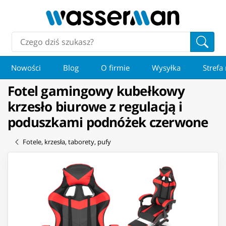
Nowości
Blog
O firmie
Wysyłka
Strefa
Fotel gamingowy kubełkowy
krzesło biurowe z regulacją i
poduszkami podnóżek czerwone
Fotele, krzesła, taborety, pufy