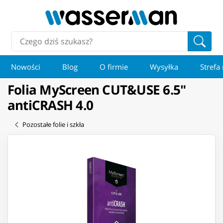
Nowości
Blog
O firmie
Wysyłka
Strefa
Folia MyScreen CUT&USE 6.5"
antiCRASH 4.0
Pozostałe folie i szkła