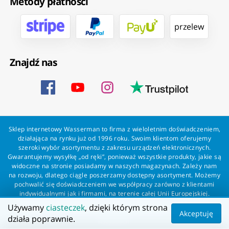
Metody płatności
przelew
Znajdź nas
Sklep internetowy Wasserman to firma z wieloletnim doświadczeniem,
działająca na rynku już od 1996 roku. Swoim klientom oferujemy
szeroki wybór asortymentu z zakresu urządzeń elektronicznych.
Gwarantujemy wysyłkę „od ręki”, ponieważ wszystkie produkty, jakie są
widoczne na stronie posiadamy w naszych magazynach. Zależy nam
na rozwoju, dlatego ciągle poszerzamy dostępny asortyment. Możemy
pochwalić się doświadczeniem we współpracy zarówno z klientami
indywidualnymi jak i firmami, na terenie całej Unii Europejskiej.
Zapewniamy profesjonalną obsługę każdego klienta oraz szybką i
Używamy
ciasteczek
, dzięki którym strona
bezproblemową realizację zamówień. Wasserman - wszystko dla
Akceptuję
działa poprawnie.
wszystkich!