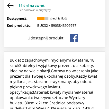
14 dni na zwrot
Bez podawania przyczyny
Dostępność:
średnia ilość
Kod produktu:
BUK32 /
5903843909767
Udostępnij produkt:
Bukiet z zapachowymi mydlanymi kwiatami, 18
sztukSubtelny i wyjątkowy prezent dla kobiety,
idealny na wiele okazji.Gotowy do wręczenia jako
prezent dla Twojej ukochanej osoby.Każdy kwiat
mydlana jest starannie wykonany, aby oddać
piękno prawdziwego kwiatu.
Specyfikacja:Materiał: kwiaty mydlaneMateriał
opakowania: tworzywo sztuczne Wymiary
bukietu:30cm x 21cm Średnica podstawy
pudełka:19cm Waga:400g waga bukietu / 410g