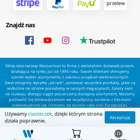
przelew
Znajdź nas
Sklep internetowy Wasserman to firma z wieloletnim doświadczeniem,
działająca na rynku już od 1996 roku. Swoim klientom oferujemy
szeroki wybór asortymentu z zakresu urządzeń elektronicznych.
Gwarantujemy wysyłkę „od ręki”, ponieważ wszystkie produkty, jakie są
widoczne na stronie posiadamy w naszych magazynach. Zależy nam
na rozwoju, dlatego ciągle poszerzamy dostępny asortyment. Możemy
pochwalić się doświadczeniem we współpracy zarówno z klientami
indywidualnymi jak i firmami, na terenie całej Unii Europejskiej.
Zapewniamy profesjonalną obsługę każdego klienta oraz szybką i
Używamy
ciasteczek
, dzięki którym strona
bezproblemową realizację zamówień. Wasserman - wszystko dla
Akceptuję
działa poprawnie.
wszystkich!
Wszelkie prawa zastrzeżone dla Wasserman.eu