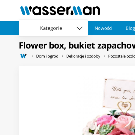
Kategorie
Nowości
Blog
Flower box, bukiet zapac
Dom i ogród
Dekoracje i ozdoby
Pozostałe ozd