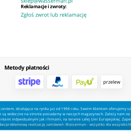
sklep@wasserman.pl
Reklamacje i zwroty:
Zgłoś zwrot lub reklamację
Metody płatności
przelew
zeniem, działająca na rynku już od 1996 roku. Swoim klientom oferujemy s
kie są widoczne na stronie posiadamy w naszych magazynach. Zależy nam n
tami indywidualnymi jak i firmami, na terenie całej Unii Europejskiej. Zap
bezproblemową realizację zamówień. Wasserman - wszystko dla wszystkich