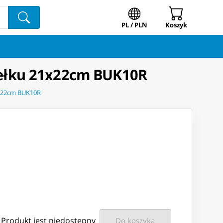
PL / PLN
Koszyk
dełku 21х22cm BUK10R
1х22cm BUK10R
Produkt jest niedostępny
Do koszyka