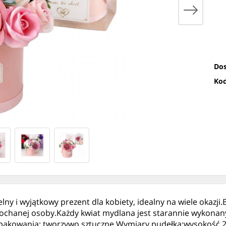
Dos
Kod
y i wyjątkowy prezent dla kobiety, idealny na wiele okazji
kochanej osoby.Każdy kwiat mydlana jest starannie wykonan
ł opakowania: tworzywo sztuczne Wymiary pudełka:wysokość