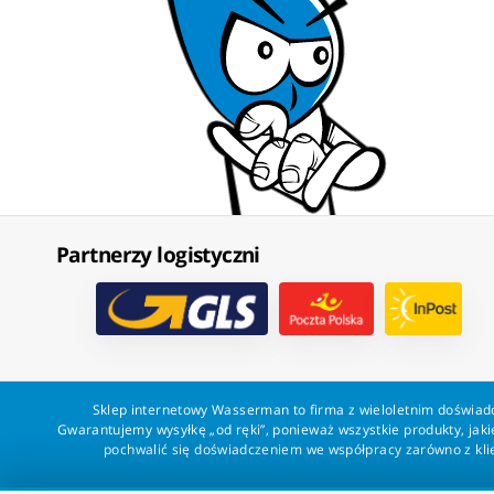
Partnerzy logistyczni
Sklep internetowy Wasserman to firma z wieloletnim doświadc
Gwarantujemy wysyłkę „od ręki”, ponieważ wszystkie produkty, ja
pochwalić się doświadczeniem we współpracy zarówno z klien