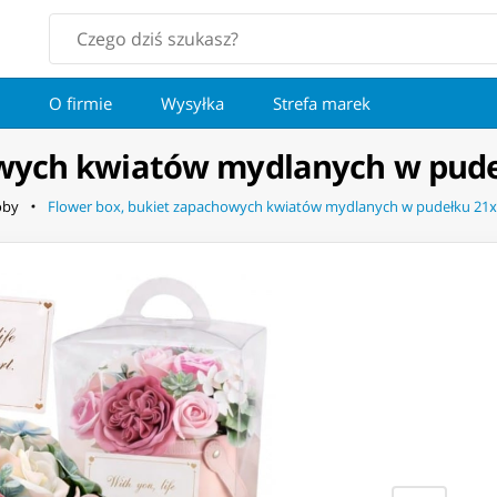
O firmie
Wysyłka
Strefa marek
howych kwiatów mydlanych w pu
oby
Flower box, bukiet zapachowych kwiatów mydlanych w pudełku 2