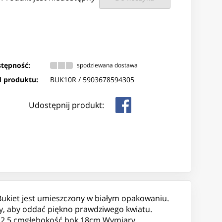
tępność:
spodziewana dostawa
 produktu:
BUK10R /
5903678594305
Udostępnij produkt:
.Bukiet jest umieszczony w białym opakowaniu.
y, aby oddać piękno prawdziwego kwiatu.
 22,5 cmgłębokość bok 18cm Wymiary