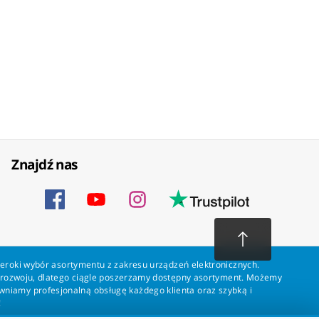
Znajdź nas
zeroki wybór asortymentu z zakresu urządzeń elektronicznych.
a rozwoju, dlatego ciągle poszerzamy dostępny asortyment. Możemy
ewniamy profesjonalną obsługę każdego klienta oraz szybką i
!