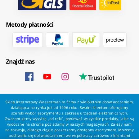
Metody płatności
przelew
Znajdź nas
Sklep internetowy Wasserman to firma z wieloletnim doświadczeniem,
działająca na rynku już od 1996 roku. Swoim klientom oferujemy
szeroki wybór asortymentu z zakresu urządzeń elektronicznych.
Gwarantujemy wysyłkę „od ręki”, ponieważ wszystkie produkty, jakie są
widoczne na stronie posiadamy w naszych magazynach. Zależy nam
na rozwoju, dlatego ciągle poszerzamy dostępny asortyment. Możemy
pochwalić się doświadczeniem we współpracy zarówno z klientami