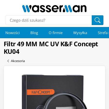
Nowości
Blog
O firmie
Wysyłka
Strefa
Filtr 49 MM MC UV K&F Concept
KU04
Akcesoria