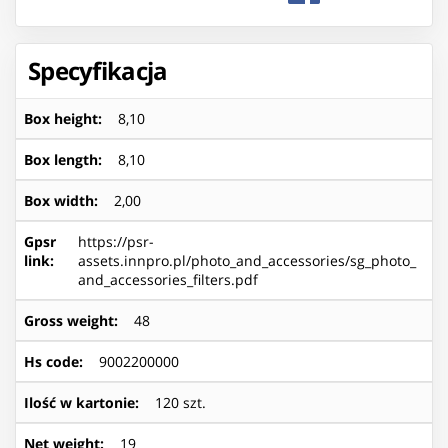
Specyfikacja
Box height
:
8,10
Box length
:
8,10
Box width
:
2,00
Gpsr
https://psr-
link
:
assets.innpro.pl/photo_and_accessories/sg_photo_
and_accessories_filters.pdf
Gross weight
:
48
Hs code
:
9002200000
Ilość w kartonie
:
120 szt.
Net weight
:
19