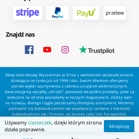
przelew
Znajdź nas
Sklep internetowy Wasserman to firma z wieloletnim doświadczeniem,
działająca na rynku już od 1996 roku. Swoim klientom oferujemy
szeroki wybór asortymentu z zakresu urządzeń elektronicznych.
Gwarantujemy wysyłkę „od ręki”, ponieważ wszystkie produkty, jakie są
widoczne na stronie posiadamy w naszych magazynach. Zależy nam
na rozwoju, dlatego ciągle poszerzamy dostępny asortyment. Możemy
pochwalić się doświadczeniem we współpracy zarówno z klientami
indywidualnymi jak i firmami, na terenie całej Unii Europejskiej.
Zapewniamy profesjonalną obsługę każdego klienta oraz szybką i
Używamy
ciasteczek
, dzięki którym strona
bezproblemową realizację zamówień. Wasserman - wszystko dla
Akceptuję
działa poprawnie.
wszystkich!