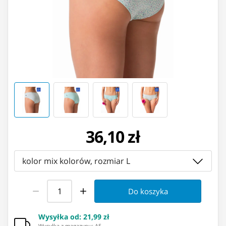
36,10 zł
kolor mix kolorów, rozmiar L
Do koszyka
Wysyłka od
:
21,99 zł
Wysyłka z magazynu: ⁨A5⁩