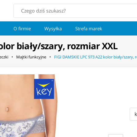
O firmie
Wysyłka
Strefa marek
lor biały/szary, rozmiar XXL
eczki
Majtki funkcyjne
FIGI DAMSKIE LPC 973 A22 kolor biały/szary, 
k