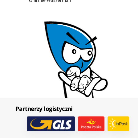
O firmie Wasserman
Partnerzy logistyczni