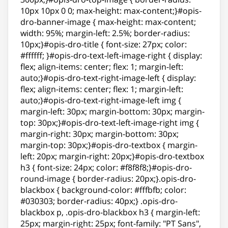
10px 10px 0 0; max-height: max-content;}#opis-
dro-banner-image { max-height: max-content;
width: 95%; margin-left: 2.5%; border-radius:
10px;}#opis-dro-title { font-size: 27px; color:
#ffffff; }#opis-dro-text-left-image-right { display:
flex; align-items: center; flex: 1; margin-left:
auto;}#opis-dro-text-right-image-left { display:
flex; align-items: center; flex: 1; margin-left:
auto;}#opis-dro-text-right-image-left img {
margin-left: 30px; margin-bottom: 30px; margin-
top: 30px;}#opis-dro-text-left-image-right img {
margin-right: 30px; margin-bottom: 30px;
margin-top: 30px;}#opis-dro-textbox { margin-
left: 20px; margin-right: 20px;}#opis-dro-textbox
h3 { font-size: 24px; color: #f8f8f8;}#opis-dro-
round-image { border-radius: 20px;}.opis-dro-
blackbox { background-color: #fffbfb; color:
#030303; border-radius: 40px;} .opis-dro-
blackbox p, .opis-dro-blackbox h3 { margin-left:
25px; margin-right: 25px; font-family: "PT Sans",