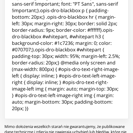
sans-serif !important; font: "PT Sans", sans-serif
!important;}.opis-dro-blackbox p { padding-
bottom: 20px;} .opis-dro-blackbox hr { margin-
left: 30px; margin-right: 30px; border: solid 2px;
border-radius: 9px; border-color: #ffffff}.opis-
dro-blackbox #whitepart, #whitepart h3 {
background-color: #1c7236; margin: 0; color:
#070707;}.opis-dro-blackbox #whitepart {
padding-top: 30px; width: 95%; margin-left: 2.5%;
border-radius: 20px;} @media only screen and
(max-width: 800px) { #opis-dro-text-right-image-
left { display: inline; } #opis-dro-text-left-image-
right { display: inline; } #opis-dro-text-right-
image-left img { margin: auto; margin-top: 30px;
} #opis-dro-text-left-image-right img { margin:
auto; margin-bottom: 30px; padding-bottom:
20px; }}
Mimo dołożenia wszelkich starań nie gwarantujemy, że publikowane
dane techniczne i zdjęcia nie zawierają uchybień lub błędów, które nie