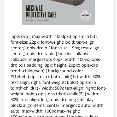
.opis-dro { max-width: 1000px;}.opis-dro h3 {
font-size: 22px; font-weight: bold; text-align:
center;}.opis-dro p { font-size: 19px; text-align:
center;}.opis-dro table { border-collapse:
collapse; margin-top: 40px; width: 100%;}.opis-
dro td { padding: 8px; height: 20px;}.opis-dro
tr:nth-child(even) { background-color:
#f1ebeb;}.opis-dro td:nth-child(1) { width: 50%;
text-align: right; font-weight: bold;}.opis-dro
td:nth-child(1) { width: 50%; text-align: right; font-
weight: bold;}.opis-dro td:nth-child(2) { width:
50%; text-align: left;}.opis-dro img { display:
block; align-items: center; margin: 0 auto; width:
auto; max-width: 100%; max-height:
300px;}#opis-dro-top-image { border-radius: