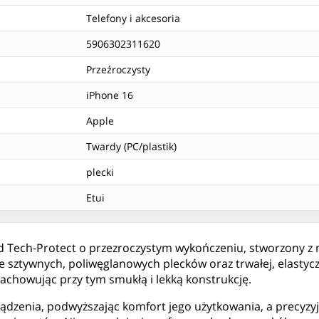
Telefony i akcesoria
5906302311620
Przeźroczysty
iPhone 16
Apple
Twardy (PC/plastik)
plecki
Etui
d Tech-Protect o przezroczystym wykończeniu, stworzony z myś
 sztywnych, poliwęglanowych plecków oraz trwałej, elastyc
chowując przy tym smukłą i lekką konstrukcję.
ządzenia, podwyższając komfort jego użytkowania, a precyzy