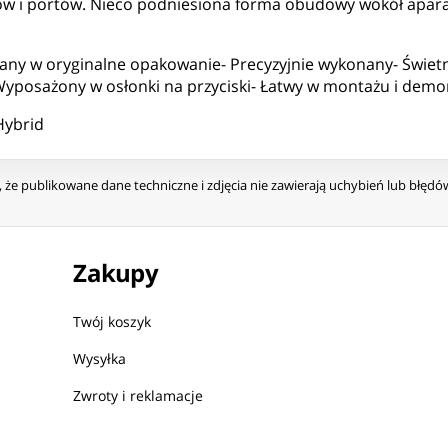
ów i portów. Nieco podniesiona forma obudowy wokół apara
any w oryginalne opakowanie- Precyzyjnie wykonany- Świetn
 Wyposażony w osłonki na przyciski- Łatwy w montażu i dem
 Hybrid
że publikowane dane techniczne i zdjęcia nie zawierają uchybień lub błęd
Zakupy
Twój koszyk
Wysyłka
Zwroty i reklamacje