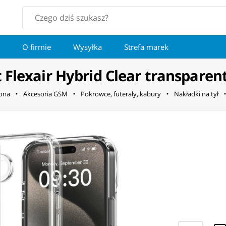
O firmie
Wysyłka
Strefa marek
 Flexair Hybrid Clear transparen
fona
Akcesoria GSM
Pokrowce, futerały, kabury
Nakładki na tył