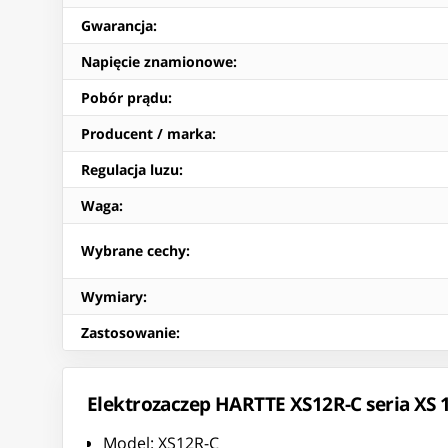
Gwarancja
:
Napięcie znamionowe
:
Pobór prądu
:
Producent / marka
:
Regulacja luzu
:
Waga
:
Wybrane cechy
:
Wymiary
:
Zastosowanie
:
Elektrozaczep HARTTE XS12R-C seria XS 
Model: XS12R-C