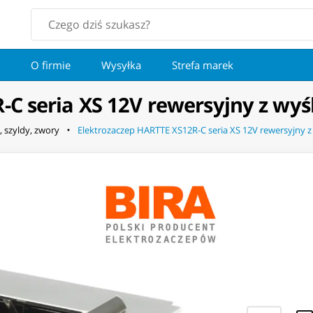
O firmie
Wysyłka
Strefa marek
C seria XS 12V rewersyjny z wyś
, szyldy, zwory
Elektrozaczep HARTTE XS12R-C seria XS 12V rewersyjny z