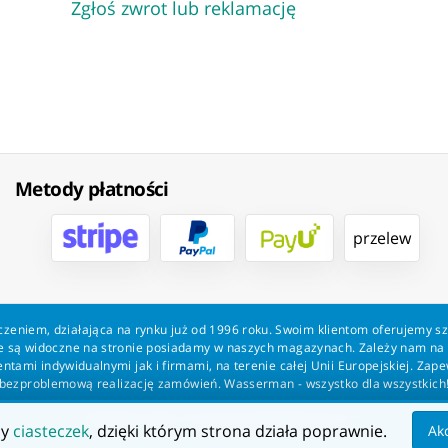
Zgłoś zwrot lub reklamację
Metody płatności
przelew
zeniem, działająca na rynku już od 1996 roku. Swoim klientom oferujemy s
kie są widoczne na stronie posiadamy w naszych magazynach. Zależy nam n
tami indywidualnymi jak i firmami, na terenie całej Unii Europejskiej. Zap
bezproblemową realizację zamówień. Wasserman - wszystko dla wszystkich
Wszelkie prawa zastrzeżone dla Wasserman.eu
my
ciasteczek
, dzięki którym strona działa poprawnie.
Ak