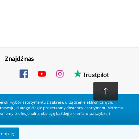
Znajdź nas
zeroki wybór asortymentu z zakresu urządzeń elektronicznych.
a rozwoju, dlatego ciągle poszerzamy dostępny asortyment. Możemy
ewniamy profesjonalną obsługę każdego klienta oraz szybką i
!
ceptuję