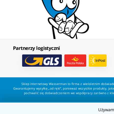
Partnerzy logistyczni
Sklep internetowy Wasserman to firma z wieloletnim doświadc
Gwarantujemy wysyłkę „od ręki”, ponieważ wszystkie produkty, ja
pochwalić się doświadczeniem we współpracy zarówno z klien
Używa