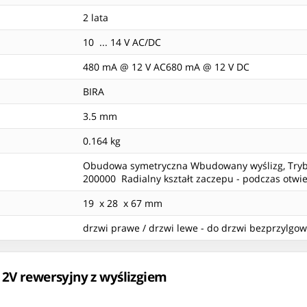
2 lata
10 ... 14 V AC/DC
480 mA @ 12 V AC680 mA @ 12 V DC
BIRA
3.5 mm
0.164 kg
Obudowa symetryczna Wbudowany wyślizg, Tryb pr
200000 Radialny kształt zaczepu - podczas otwi
19 x 28 x 67 mm
drzwi prawe / drzwi lewe - do drzwi bezprzylgo
12V rewersyjny z wyślizgiem