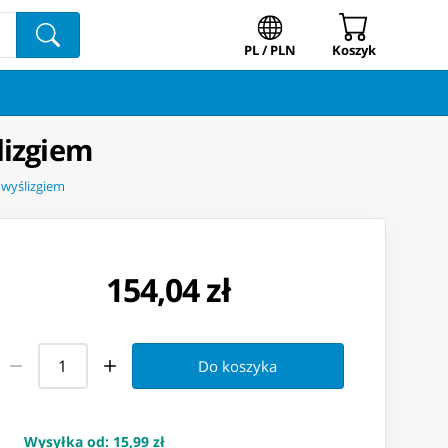
PL / PLN
Koszyk
lizgiem
 wyślizgiem
154,04 zł
Do koszyka
Wysyłka od
:
15,99 zł