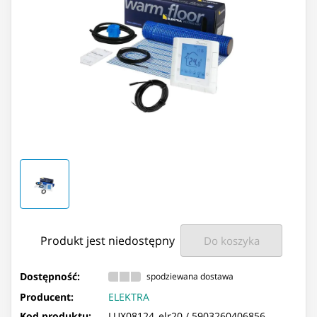
Produkt jest niedostępny
Do koszyka
Dostępność:
spodziewana dostawa
Producent:
ELEKTRA
Kod produktu:
LUX08124_elr20 /
5903260406856