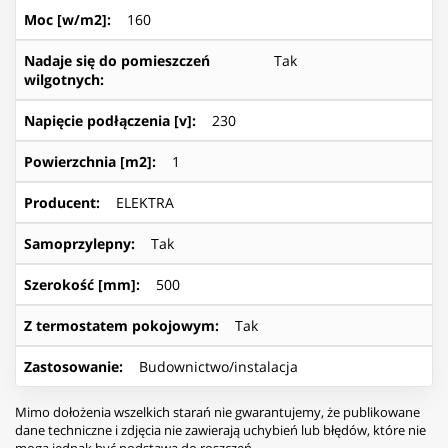
Moc [w/m2]
:
160
Nadaje się do pomieszczeń
Tak
wilgotnych
:
Napięcie podłączenia [v]
:
230
Powierzchnia [m2]
:
1
Producent
:
ELEKTRA
Samoprzylepny
:
Tak
Szerokość [mm]
:
500
Z termostatem pokojowym
:
Tak
Zastosowanie
:
Budownictwo/instalacja
Mimo dołożenia wszelkich starań nie gwarantujemy, że publikowane
dane techniczne i zdjęcia nie zawierają uchybień lub błędów, które nie
mogą jednak być podstawą do roszczeń.