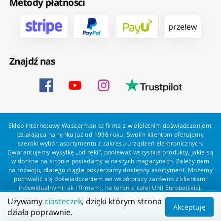
Metody płatności
przelew
Znajdź nas
Sklep internetowy Wasserman to firma z wieloletnim doświadczeniem,
działająca na rynku już od 1996 roku. Swoim klientom oferujemy
szeroki wybór asortymentu z zakresu urządzeń elektronicznych.
Gwarantujemy wysyłkę „od ręki”, ponieważ wszystkie produkty, jakie są
widoczne na stronie posiadamy w naszych magazynach. Zależy nam
na rozwoju, dlatego ciągle poszerzamy dostępny asortyment. Możemy
pochwalić się doświadczeniem we współpracy zarówno z klientami
indywidualnymi jak i firmami, na terenie całej Unii Europejskiej.
Zapewniamy profesjonalną obsługę każdego klienta oraz szybką i
Używamy
ciasteczek
, dzięki którym strona
bezproblemową realizację zamówień. Wasserman - wszystko dla
Akceptuję
działa poprawnie.
wszystkich!