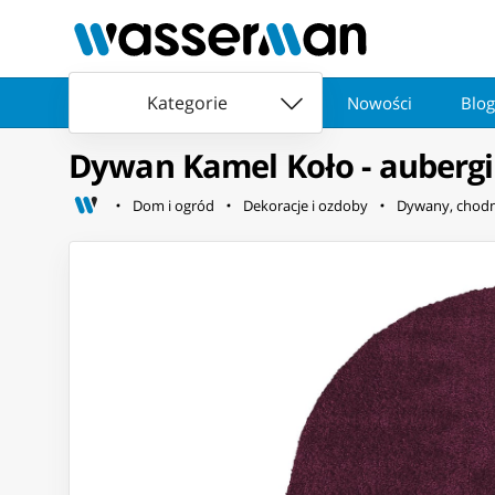
Kategorie
Nowości
Blog
Dywan Kamel Koło - auberg
Dom i ogród
Dekoracje i ozdoby
Dywany, chodn