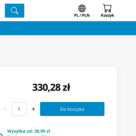
PL / PLN
Koszyk
330,28 zł
Do koszyka
Wysyłka od
:
30,99 zł