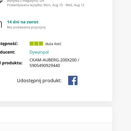
Wysyłka z magazynu: ⁨D9⁩
Przewidywana wysyłka
:
Mon, Aug 10
-
Wed, Aug 12
14 dni na zwrot
Bez podawania przyczyny
tępność:
duża ilość
ducent:
Dywanpol
CKAM-AUBERG-200X200 /
 produktu:
5905490929440
Udostępnij produkt: