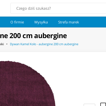
O firmie
Wysyłka
Strefa marek
ine 200 cm aubergine
iki
Dywan Kamel Koło - aubergine 200 cm aubergine