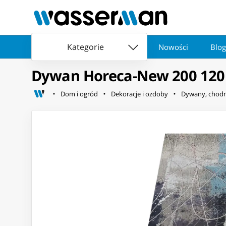
Kategorie
Nowości
Blog
Dywan Horeca-New 200 120
Dom i ogród
Dekoracje i ozdoby
Dywany, chodn