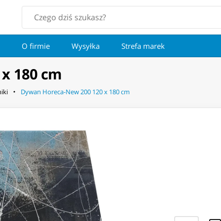
O firmie
Wysyłka
Strefa marek
 x 180 cm
iki
Dywan Horeca-New 200 120 x 180 cm