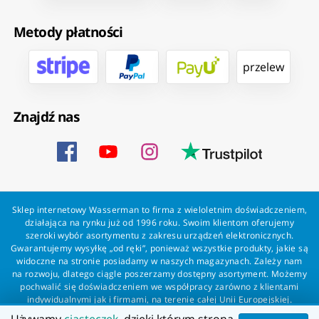
Metody płatności
przelew
Znajdź nas
Sklep internetowy Wasserman to firma z wieloletnim doświadczeniem,
działająca na rynku już od 1996 roku. Swoim klientom oferujemy
szeroki wybór asortymentu z zakresu urządzeń elektronicznych.
Gwarantujemy wysyłkę „od ręki”, ponieważ wszystkie produkty, jakie są
widoczne na stronie posiadamy w naszych magazynach. Zależy nam
na rozwoju, dlatego ciągle poszerzamy dostępny asortyment. Możemy
pochwalić się doświadczeniem we współpracy zarówno z klientami
indywidualnymi jak i firmami, na terenie całej Unii Europejskiej.
Zapewniamy profesjonalną obsługę każdego klienta oraz szybką i