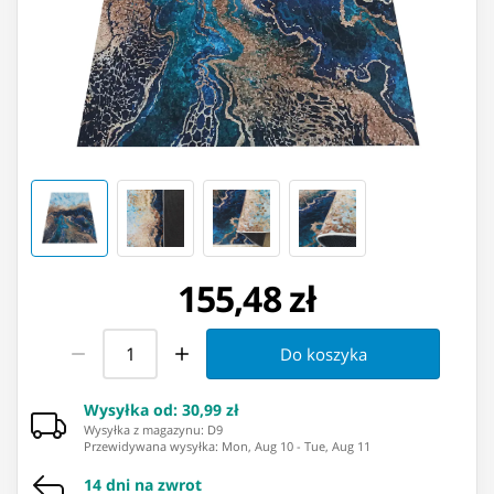
155,48 zł
Do koszyka
Wysyłka od
:
30,99 zł
Wysyłka z magazynu: ⁨D9⁩
Przewidywana wysyłka
:
Mon, Aug 10
-
Tue, Aug 11
14 dni na zwrot