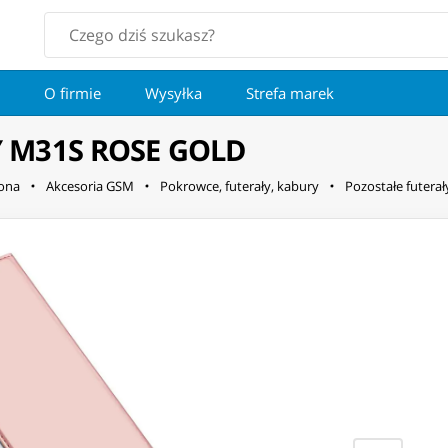
O firmie
Wysyłka
Strefa marek
 M31S ROSE GOLD
fona
Akcesoria GSM
Pokrowce, futerały, kabury
Pozostałe futerały