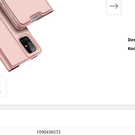
Dos
Kod
1090436572