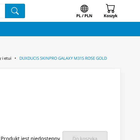
PL / PLN
Koszyk
 i etui
DUXDUCIS SKINPRO GALAXY M31S ROSE GOLD
Produkt jest niedostępny
Do koszyka