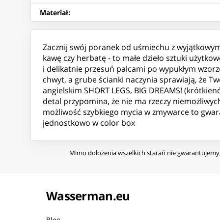
Materiał
:
Zacznij swój poranek od uśmiechu z wyjątkowym
kawę czy herbatę - to małe dzieło sztuki użytkow
i delikatnie przesuń palcami po wypukłym wzor
chwyt, a grube ścianki naczynia sprawiają, że T
angielskim SHORT LEGS, BIG DREAMS! (krótkienóżk
detal przypomina, że nie ma rzeczy niemożliwyc
możliwość szybkiego mycia w zmywarce to gwar
jednostkowo w color box
Mimo dołożenia wszelkich starań nie gwarantujemy, 
Wasserman.eu
Blog