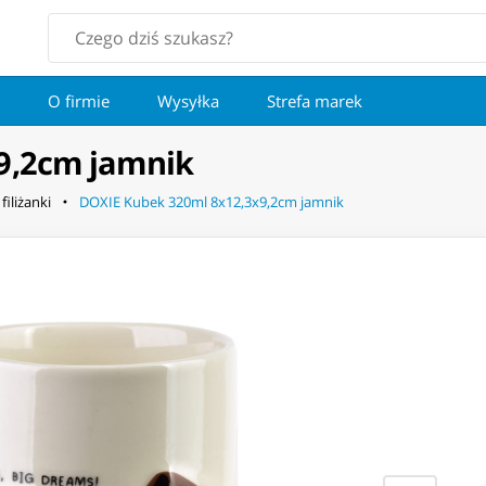
O firmie
Wysyłka
Strefa marek
9,2cm jamnik
filiżanki
DOXIE Kubek 320ml 8x12,3x9,2cm jamnik