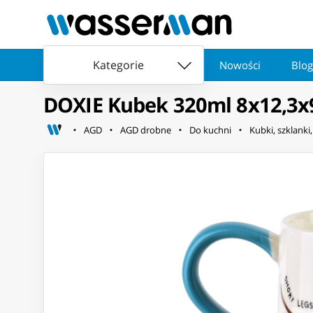
Kategorie
Nowości
Blog
DOXIE Kubek 320ml 8x12,3x
AGD
AGD drobne
Do kuchni
Kubki, szklanki, 