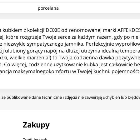
porcelana
 kubkiem z kolekcji DOXIE od renomowanej marki AFFEKDES
ej, które rozgrzeje Twoje serce za każdym razem, gdy po nie
ze niezwykle sympatycznego jamnika. Perfekcyjnie wyprofil
wój ulubiony gorący napój na dłużej utrzyma idealną tempera
i, wielkie marzenia!) to Twoja codzienna dawka pozytywnej 
h. Co więcej, codzienne użytkowanie kubka jest całkowicie 
ancja maksymalnegokomfortu w Twojej kuchni. pojemność:
że publikowane dane techniczne i zdjęcia nie zawierają uchybień lub błęd
Zakupy
Twój koszyk