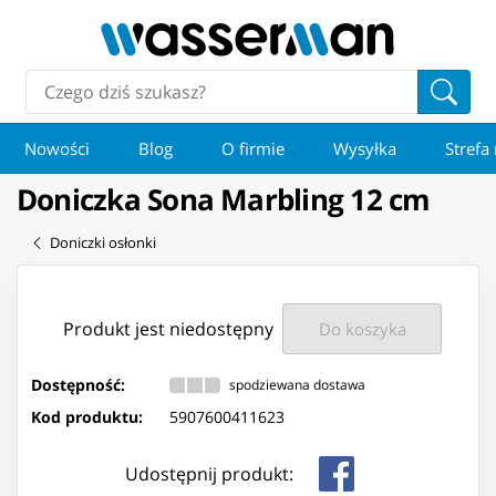
Nowości
Blog
O firmie
Wysyłka
Strefa
Doniczka Sona Marbling 12 cm
Doniczki osłonki
Produkt jest niedostępny
Do koszyka
Dostępność:
spodziewana dostawa
Kod produktu:
5907600411623
Udostępnij produkt: