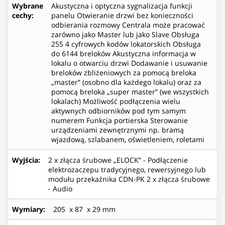
Wybrane
Akustyczna i optyczna sygnalizacja funkcji
cechy
:
panelu Otwieranie drzwi bez konieczności
odbierania rozmowy Centrala może pracować
zarówno jako Master lub jako Slave Obsługa
255 4 cyfrowych kodów lokatorskich Obsługa
do 6144 breloków Akustyczna informacja w
lokalu o otwarciu drzwi Dodawanie i usuwanie
breloków zbliżeniowych za pomocą breloka
„master” (osobno dla każdego lokalu) oraz za
pomocą breloka „super master” (we wszystkich
lokalach) Możliwość podłączenia wielu
aktywnych odbiorników pod tym samym
numerem Funkcja portierska Sterowanie
urządzeniami zewnętrznymi np. bramą
wjazdową, szlabanem, oświetleniem, roletami
Wyjścia
:
2 x złącza śrubowe „ELOCK” - Podłączenie
elektrozaczepu tradycyjnego, rewersyjnego lub
modułu przekaźnika CDN-PK 2 x złącza śrubowe
- Audio
Wymiary
:
205 x 87 x 29 mm