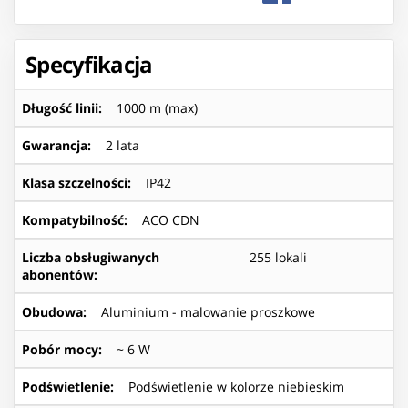
Specyfikacja
Długość linii
:
1000 m (max)
Gwarancja
:
2 lata
Klasa szczelności
:
IP42
Kompatybilność
:
ACO CDN
Liczba obsługiwanych
255 lokali
abonentów
:
Obudowa
:
Aluminium - malowanie proszkowe
Pobór mocy
:
~ 6 W
Podświetlenie
:
Podświetlenie w kolorze niebieskim