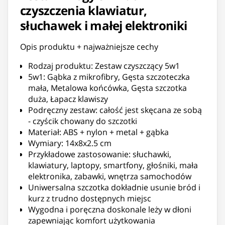
czyszczenia klawiatur,
słuchawek i małej elektroniki
Opis produktu + najważniejsze cechy
Rodzaj produktu: Zestaw czyszczący 5w1
5w1: Gąbka z mikrofibry, Gęsta szczoteczka
mała, Metalowa końcówka, Gęsta szczotka
duża, Łapacz klawiszy
Podręczny zestaw: całość jest skęcana ze sobą
- czyścik chowany do szczotki
Materiał: ABS + nylon + metal + gąbka
Wymiary: 14x8x2.5 cm
Przykładowe zastosowanie: słuchawki,
klawiatury, laptopy, smartfony, głośniki, mała
elektronika, zabawki, wnętrza samochodów
Uniwersalna szczotka dokładnie usunie bród i
kurz z trudno dostępnych miejsc
Wygodna i poręczna doskonale leży w dłoni
zapewniając komfort użytkowania