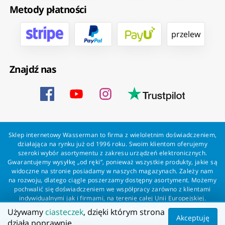
Metody płatności
przelew
Znajdź nas
Sklep internetowy Wasserman to firma z wieloletnim doświadczeniem,
działająca na rynku już od 1996 roku. Swoim klientom oferujemy
szeroki wybór asortymentu z zakresu urządzeń elektronicznych.
Gwarantujemy wysyłkę „od ręki”, ponieważ wszystkie produkty, jakie są
widoczne na stronie posiadamy w naszych magazynach. Zależy nam
na rozwoju, dlatego ciągle poszerzamy dostępny asortyment. Możemy
pochwalić się doświadczeniem we współpracy zarówno z klientami
indywidualnymi jak i firmami, na terenie całej Unii Europejskiej.
Zapewniamy profesjonalną obsługę każdego klienta oraz szybką i
Używamy
ciasteczek
, dzięki którym strona
bezproblemową realizację zamówień. Wasserman - wszystko dla
Akceptuję
działa poprawnie.