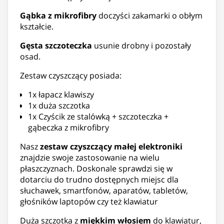
Gąbka z mikrofibry
doczyści zakamarki o obłym
kształcie.
Gęsta szczoteczka
usunie drobny i pozostały
osad.
Zestaw czyszczący posiada:
1x łapacz klawiszy
1x duża szczotka
1x Czyścik ze stalówką + szczoteczka +
gąbeczka z mikrofibry
Nasz
zestaw czyszczący małej elektroniki
znajdzie swoje zastosowanie na wielu
płaszczyznach. Doskonale sprawdzi się w
dotarciu do trudno dostępnych miejsc dla
słuchawek, smartfonów, aparatów, tabletów,
głośników laptopów czy też klawiatur
Duża szczotka z
miękkim włosiem
do klawiatur,