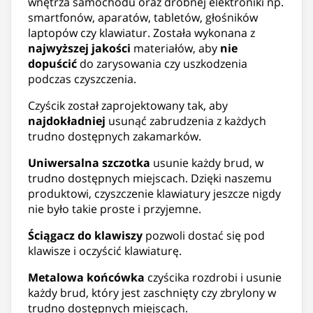
wnętrza samochodu oraz drobnej elektroniki np.
smartfonów, aparatów, tabletów, głośników
laptopów czy klawiatur. Została wykonana z
najwyższej jakości
materiałów, aby
nie
dopuścić
do zarysowania czy uszkodzenia
podczas czyszczenia.
Czyścik został zaprojektowany tak, aby
najdokładniej
usunąć zabrudzenia z każdych
trudno dostępnych zakamarków.
Uniwersalna szczotka
usunie każdy brud, w
trudno dostępnych miejscach. Dzięki naszemu
produktowi, czyszczenie klawiatury jeszcze nigdy
nie było takie proste i przyjemne.
Ściągacz do klawiszy
pozwoli dostać się pod
klawisze i oczyścić klawiaturę.
Metalowa końcówka
czyścika rozdrobi i usunie
każdy brud, który jest zaschnięty czy zbrylony w
trudno dostępnych miejscach.