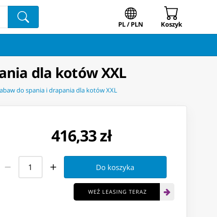
PL / PLN
Koszyk
pania dla kotów XXL
zabaw do spania i drapania dla kotów XXL
416,33 zł
Do koszyka
WEŹ LEASING TERAZ