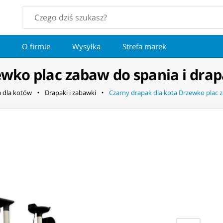
O firmie
Wysyłka
Strefa marek
ewko plac zabaw do spania i dra
a dla kotów
Drapaki i zabawki
Czarny drapak dla kota Drzewko plac 