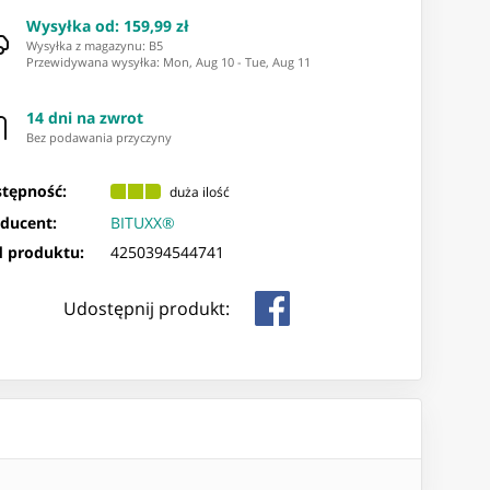
Wysyłka od
:
159,99 zł
Wysyłka z magazynu: ⁨B5⁩
Przewidywana wysyłka
:
Mon, Aug 10
-
Tue, Aug 11
14 dni na zwrot
Bez podawania przyczyny
tępność:
duża ilość
ducent:
BITUXX®
 produktu:
4250394544741
Udostępnij produkt: