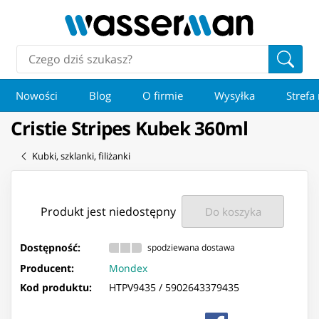
Nowości
Blog
O firmie
Wysyłka
Strefa
Cristie Stripes Kubek 360ml
Kubki, szklanki, filiżanki
Produkt jest niedostępny
Do koszyka
Dostępność:
spodziewana dostawa
Producent:
Mondex
Kod produktu:
HTPV9435 /
5902643379435