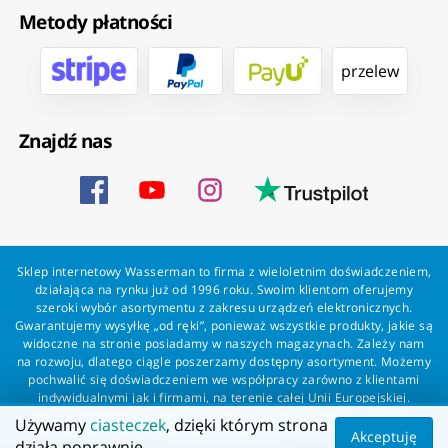
Metody płatności
przelew
Znajdź nas
Sklep internetowy Wasserman to firma z wieloletnim doświadczeniem,
działająca na rynku już od 1996 roku. Swoim klientom oferujemy
szeroki wybór asortymentu z zakresu urządzeń elektronicznych.
Gwarantujemy wysyłkę „od ręki”, ponieważ wszystkie produkty, jakie są
widoczne na stronie posiadamy w naszych magazynach. Zależy nam
na rozwoju, dlatego ciągle poszerzamy dostępny asortyment. Możemy
pochwalić się doświadczeniem we współpracy zarówno z klientami
indywidualnymi jak i firmami, na terenie całej Unii Europejskiej.
Zapewniamy profesjonalną obsługę każdego klienta oraz szybką i
Używamy
ciasteczek
, dzięki którym strona
bezproblemową realizację zamówień. Wasserman - wszystko dla
Akceptuję
działa poprawnie.