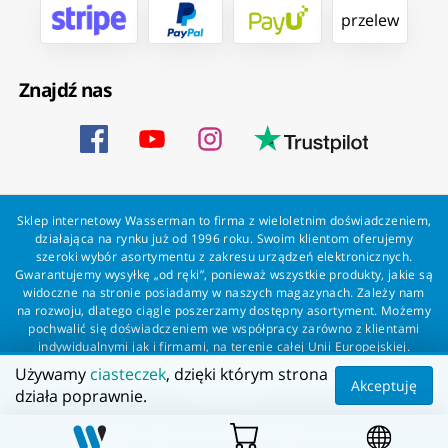
przelew
Znajdź nas
Sklep internetowy Wasserman to firma z wieloletnim doświadczeniem,
działająca na rynku już od 1996 roku. Swoim klientom oferujemy
szeroki wybór asortymentu z zakresu urządzeń elektronicznych.
Gwarantujemy wysyłkę „od ręki”, ponieważ wszystkie produkty, jakie są
widoczne na stronie posiadamy w naszych magazynach. Zależy nam
na rozwoju, dlatego ciągle poszerzamy dostępny asortyment. Możemy
pochwalić się doświadczeniem we współpracy zarówno z klientami
indywidualnymi jak i firmami, na terenie całej Unii Europejskiej.
Zapewniamy profesjonalną obsługę każdego klienta oraz szybką i
Używamy
ciasteczek
, dzięki którym strona
bezproblemową realizację zamówień. Wasserman - wszystko dla
Akceptuję
działa poprawnie.
wszystkich!
Wszelkie prawa zastrzeżone dla Wasserman.eu