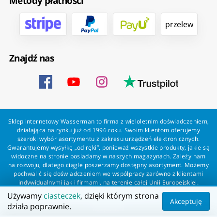
Metody płatności
przelew
Znajdź nas
Sklep internetowy Wasserman to firma z wieloletnim doświadczeniem,
działająca na rynku już od 1996 roku. Swoim klientom oferujemy
szeroki wybór asortymentu z zakresu urządzeń elektronicznych.
Gwarantujemy wysyłkę „od ręki”, ponieważ wszystkie produkty, jakie są
widoczne na stronie posiadamy w naszych magazynach. Zależy nam
na rozwoju, dlatego ciągle poszerzamy dostępny asortyment. Możemy
pochwalić się doświadczeniem we współpracy zarówno z klientami
indywidualnymi jak i firmami, na terenie całej Unii Europejskiej.
Zapewniamy profesjonalną obsługę każdego klienta oraz szybką i
Używamy
ciasteczek
, dzięki którym strona
bezproblemową realizację zamówień. Wasserman - wszystko dla
Akceptuję
działa poprawnie.
wszystkich!