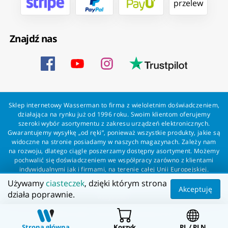
przelew
Znajdź nas
Sklep internetowy Wasserman to firma z wieloletnim doświadczeniem,
działająca na rynku już od 1996 roku. Swoim klientom oferujemy
szeroki wybór asortymentu z zakresu urządzeń elektronicznych.
Gwarantujemy wysyłkę „od ręki”, ponieważ wszystkie produkty, jakie są
widoczne na stronie posiadamy w naszych magazynach. Zależy nam
na rozwoju, dlatego ciągle poszerzamy dostępny asortyment. Możemy
pochwalić się doświadczeniem we współpracy zarówno z klientami
indywidualnymi jak i firmami, na terenie całej Unii Europejskiej.
Zapewniamy profesjonalną obsługę każdego klienta oraz szybką i
Używamy
ciasteczek
, dzięki którym strona
bezproblemową realizację zamówień. Wasserman - wszystko dla
Akceptuję
działa poprawnie.
wszystkich!
Wszelkie prawa zastrzeżone dla Wasserman.eu
Strona główna
Koszyk
PL / PLN