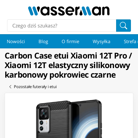
Nowości
Blog
O firmie
Wysyłka
Strefa
Carbon Case etui Xiaomi 12T Pro /
Xiaomi 12T elastyczny silikonowy
karbonowy pokrowiec czarne
Pozostałe futerały i etui